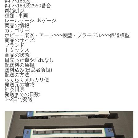
♯キハ183系
♯キハ183系2550番台
♯特急北斗
種類...車両
レールゲージ...Nゲージ
商品の情報
カテゴリー:
ホビー・楽器・アート>>>模型・プラモデル>>>鉄道模型
商品のサイズ:
ブランド:
トミックス
商品の状態:
目立った傷や汚れなし
配送料の負担:
送料込み(出品者負担)
配送の方法:
らくらくメルカリ便
発送元の地域:
神奈川県
発送までの日数:
1~2日で発送