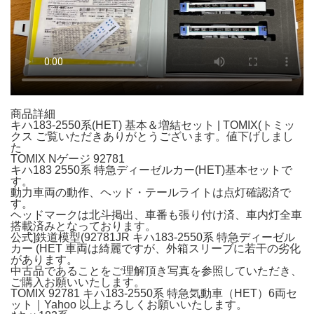
商品詳細
キハ183-2550系(HET) 基本＆増結セット | TOMIX(トミッ
クス ご覧いただきありがとうございます。値下げしまし
た️
TOMIX Nゲージ 92781
キハ183 2550系 特急ディーゼルカー(HET)基本セットで
す。
動力車両の動作、ヘッド・テールライトは点灯確認済で
す。
ヘッドマークは北斗掲出、車番も張り付け済、車内灯全車
搭載済みとなっております。
公式]鉄道模型(92781JR キハ183-2550系 特急ディーゼル
カー (HET 車両は綺麗ですが、外箱スリーブに若干の劣化
があります。
中古品であることをご理解頂き写真を参照していただき、
ご購入お願いいたします。
TOMIX 92781 キハ183-2550系 特急気動車（HET）6両セ
ット｜Yahoo 以上よろしくお願いいたします。