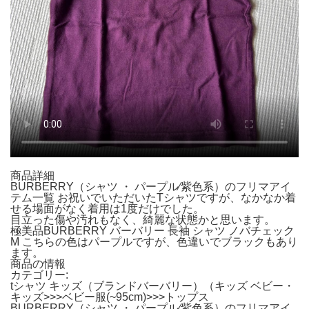
商品詳細
BURBERRY（シャツ ・ パープル⁄紫色系）のフリマアイ
テム一覧 お祝いでいただいたTシャツですが、なかなか着
せる場面がなく着用は1度だけでした。
目立った傷や汚れもなく、綺麗な状態かと思います。
極美品BURBERRY バーバリー 長袖 シャツ ノバチェック
M こちらの色はパープルですが、色違いでブラックもあり
ます。
商品の情報
カテゴリー:
tシャツ キッズ（ブランドバーバリー）（キッズ ベビー・
キッズ>>>ベビー服(~95cm)>>>トップス
BURBERRY（シャツ ・ パープル⁄紫色系）のフリマアイ