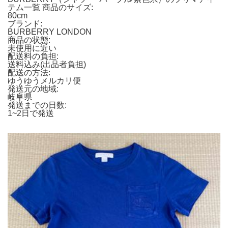
テム一覧 商品のサイズ:
80cm
ブランド:
BURBERRY LONDON
商品の状態:
未使用に近い
配送料の負担:
送料込み(出品者負担)
配送の方法:
ゆうゆうメルカリ便
発送元の地域:
岐阜県
発送までの日数:
1~2日で発送