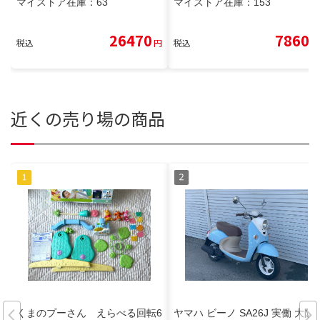
マイストア在庫：
63
マイストア在庫：
153
26470
7860
税込
円
税込
円
近くの売り場の商品
くまのプーさん えらべる回転6
ヤマハ ビーノ SA26J 実働 大阪