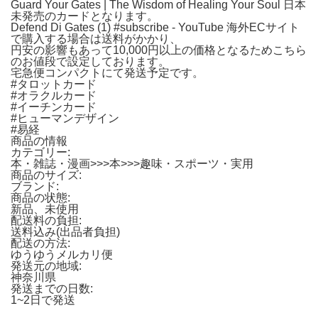
Guard Your Gates | The Wisdom of Healing Your Soul 日本
未発売のカードとなります。
Defend Di Gates (1) #subscribe - YouTube 海外ECサイト
で購入する場合は送料がかかり、
円安の影響もあって10,000円以上の価格となるためこちら
のお値段で設定しております。
宅急便コンパクトにて発送予定です。
#タロットカード
#オラクルカード
#イーチンカード
#ヒューマンデザイン
#易経
商品の情報
カテゴリー:
本・雑誌・漫画>>>本>>>趣味・スポーツ・実用
商品のサイズ:
ブランド:
商品の状態:
新品、未使用
配送料の負担:
送料込み(出品者負担)
配送の方法:
ゆうゆうメルカリ便
発送元の地域:
神奈川県
発送までの日数:
1~2日で発送